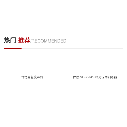
热门·
推荐
/RECOMMENDED
悍德森包胶哑铃
悍德森HS-2529 哈克深蹲训练器
联系方式：18906010315
公司地址：厦门市同安工业集中区思明园169号
网站地图