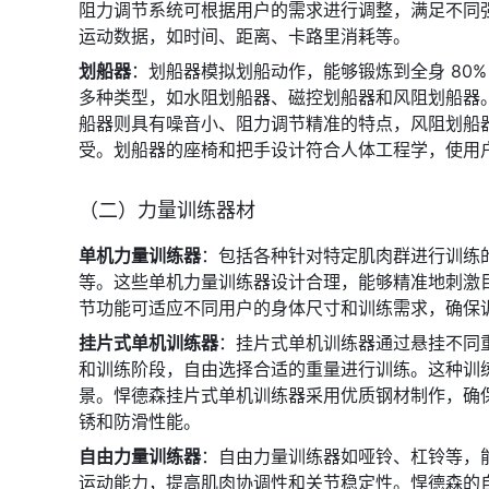
阻力调节系统可根据用户的需求进行调整，满足不同
运动数据，如时间、距离、卡路里消耗等。
划船器
：划船器模拟划船动作，能够锻炼到全身 80
多种类型，如水阻划船器、磁控划船器和风阻划船器
船器则具有噪音小、阻力调节精准的特点，风阻划船
受。划船器的座椅和把手设计符合人体工程学，使用
（二）力量训练器材
单机力量训练器
：包括各种针对特定肌肉群进行训练
等。这些单机力量训练器设计合理，能够精准地刺激
节功能可适应不同用户的身体尺寸和训练需求，确保
挂片式单机训练器
：挂片式单机训练器通过悬挂不同
和训练阶段，自由选择合适的重量进行训练。这种训
景。悍德森挂片式单机训练器采用优质钢材制作，确
锈和防滑性能。
自由力量训练器
：自由力量训练器如哑铃、杠铃等，
运动能力，提高肌肉协调性和关节稳定性。悍德森的