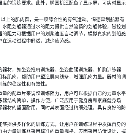
强度的锻炼要求。此外，椭圆机还配备了显示屏，可实时显示
% 以上的肌肉群，是一项综合性的有氧运动。悍德森划船器有
。水阻划船器通过水的阻力提供自然流畅的划船体验，磁控划
器的阻力可根据用户的划桨速度自动调节，模拟真实的划船感
户在运动过程中舒适，减少疲劳感。
的器材，如坐姿推肩训练器、坐姿曲腿训练器、扩胸训练器
目标肌肉，帮助用户塑造肌肉线条，增强肌肉力量。器材的调
训练的稳定性和有效性。
重量的配重片来调整训练阻力，用户可以根据自己的力量水平
练器结构简单，操作方便，广泛应用于健身房和家庭健身场
保器材的坚固耐用，同时其表面经过精细处理，具有良好的防
能够提供多样化的训练方式，让用户在训练过程中发挥自身的
自由力量训练器采用标准的重量规格，表面采用防滑设计，握