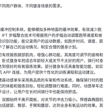
不同用户群体、不同健身场景的需求。
模拟缓冲控制系统，能够模拟多种地面的缓冲效果，有效减少跑
IFT 步幅整合技术可根据用户的步幅自动调整跑带速度和坡
脸识别功能，能记录用户的运动数据，如跑步时间、速度、距
户了解自己的运动情况，制定合理的健身计划。
可有效锻炼腿部肌肉，增强心肺功能，其高度可调节的座椅和
。卧式健身车则适合年龄较大或关节不太好的用户，骑行时身
达到很好的有氧锻炼效果。部分健身车还具备智能功能，如实
 APP 连接，为用户提供个性化的训练课程和运动建议。
德森动感单车采用高品质的车架和传动系统，确保骑行时的稳
己的体能和锻炼目标，轻松调整骑行难度。同时，动感单车还
手设计，让用户在长时间骑行中也能保持舒适。
，双脚始终不离开踏板，对关节的冲击力极小。悍德森椭圆机
包括腿部、臀部、手臂和腰部，达到全身有氧运动的效果。其