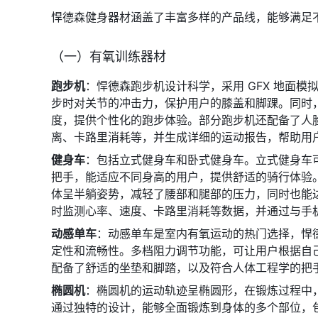
悍德森健身器材涵盖了丰富多样的产品线，能够满足
（一）有氧训练器材
跑步机
：悍德森跑步机设计科学，采用 GFX 地面
步时对关节的冲击力，保护用户的膝盖和脚踝。同时，
度，提供个性化的跑步体验。部分跑步机还配备了人
离、卡路里消耗等，并生成详细的运动报告，帮助用
健身车
：包括立式健身车和卧式健身车。立式健身车
把手，能适应不同身高的用户，提供舒适的骑行体验
体呈半躺姿势，减轻了腰部和腿部的压力，同时也能
时监测心率、速度、卡路里消耗等数据，并通过与手机
动感单车
：动感单车是室内有氧运动的热门选择，悍
定性和流畅性。多档阻力调节功能，可让用户根据自
配备了舒适的坐垫和脚踏，以及符合人体工程学的把
椭圆机
：椭圆机的运动轨迹呈椭圆形，在锻炼过程中
通过独特的设计，能够全面锻炼到身体的多个部位，