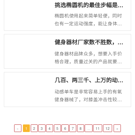
上健身，外面的商业健身房是好
挑选椭圆机的最佳步幅是多
身的便利，能为员工及企业带来
选择，家中、单位、酒店等地方
少？
良好体验。
椭圆机使用起来简单轻便，同时
也都可以配置专属健身空间，那
也有一定运动强度，能让身体从
么在不同场所应如何选择健身房
容自然地得到训练，而且与其他
配套器材 呢？
器材相比也非常安静，健身环境
健身器材厂家数不胜数，哪
舒适，而选择椭圆机的重要参数
家值得选？
健身器材品牌众多，想要入手价
之一就是步幅，没有统一标准，
格合理，质量过关的产品就要经
适合自己身高的就是好的步幅，
过多方面的对比，那么找到健身
可参考身高初步确定选择范围。
器材厂家，源头直销，省去中间
几百、两三千、上万的动感
差价，而厂家也是多不胜数的，
单车有什么区别？
动感单车是非常容易上手的有氧
怎么找到源头厂家，找哪种厂家
健身器械了，对膝盖冲击性较
购买健身器材才好呢？
低，减脂效率仅低于划船机，还
有助于臀部、腿部肌肉塑形，属
于有氧健身器械推荐榜常客，而
«
1
2
3
4
5
6
7
8
...
11
12
»
市场上几百、两三千、五六千、