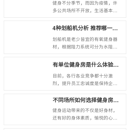
健身不分季节，而因为疫情，许
多公共场所不开放，生活基本是
公司家里两点一线，很少有机会
去喜爱的健身房了，爱好健身的
4种划船机分析 推荐哪一
人士纷纷选择居家健身。那么一
种？
划船机是老少皆宜的有氧健身器
般健身爱好者可以get哪些实用的
材，根据阻力系统可分为水阻、
家用健身器材呢？悍德森小编有
风阻、磁阻、液压四种类型的划
推荐。
船机，都有其优缺点，现在市场
有单位健身房是什么体验？
是水阻、风阻受欢迎，体验感舒
不要太羡慕
目前，各行各业竞争都十分激
适友好，今天悍德森就带大家了
烈，提升员工忠诚度是保持企业
解这四类划船机​，才能选出优质
核心竞争力的一个关键，而提升
且合适的器材。
员工忠诚度就要从全方位关心员
不同场所如何选择健身房配
工，不仅仅是涨工资，要提升福
套器材？
健身运动带来的不仅是好身材，
利待遇，比如说规划一个单位健
还有好的身体素质，愉悦的心
身房，为员工谋福利，让员工能
情，越来越多的人开始健身并爱
方便、舒适、可靠的获得运动健