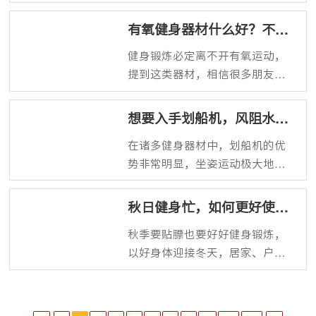
低，减脂效率仅低于划船机，还
有助于臀部、腿部肌肉塑形，属
有氧健身器材什么好？不伤
于有氧健身器械推荐榜常客，而
膝不占地的椭圆机了解一下
健身锻炼必定离不开有氧运动，
市场上几百、两三千、五六千、
提到这类器材，相信很多朋友首
上万的都有，这些动感单车到底
先想到的就是跑步机，还有很多
有什么区别？家用选择哪个档位
器材都值得被关注，比如，不伤
的比较合适呢？
想要入手划船机，风阻水阻
膝盖、运动强度适中、噪音极
磁阻如何选？
在诸多健身器材中，划船机的优
小、占地面积小的椭圆机，是有
势非常明显，坐姿运动极大地降
氧健身器材中的明星产品。一起
低了对膝压力，在运动过程中可
来了解下吧~
以调动全身大部分肌肉群组，锻
秋日健身忙，如何更好使用
炼心肺，实现超高燃脂效率，而
户外健身器材？
秋季要贴膘也要好好健身锻炼，
且运动强度灵活自由，日常运动
以好身体迎接冬天，居家、户外
和训练都适用，所以划船机日渐
或者健身房不错的去处，而秋季
风靡，如果想入手一台划船机，
气候比较舒适，是适合户外运动
风阻水阻磁阻选哪种比较好呢？
的，那么使用户外健身器材需要