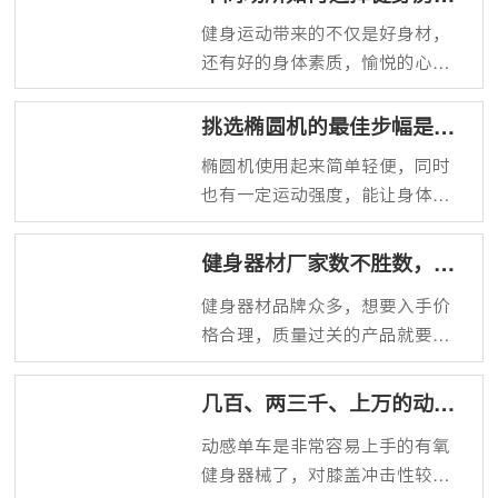
工，不仅仅是涨工资，要提升福
套器材？
健身运动带来的不仅是好身材，
利待遇，比如说规划一个单位健
还有好的身体素质，愉悦的心
身房，为员工谋福利，让员工能
情，越来越多的人开始健身并爱
方便、舒适、可靠的获得运动健
上健身，外面的商业健身房是好
挑选椭圆机的最佳步幅是多
身的便利，能为员工及企业带来
选择，家中、单位、酒店等地方
少？
良好体验。
椭圆机使用起来简单轻便，同时
也都可以配置专属健身空间，那
也有一定运动强度，能让身体从
么在不同场所应如何选择健身房
容自然地得到训练，而且与其他
配套器材 呢？
器材相比也非常安静，健身环境
健身器材厂家数不胜数，哪
舒适，而选择椭圆机的重要参数
家值得选？
健身器材品牌众多，想要入手价
之一就是步幅，没有统一标准，
格合理，质量过关的产品就要经
适合自己身高的就是好的步幅，
过多方面的对比，那么找到健身
可参考身高初步确定选择范围。
器材厂家，源头直销，省去中间
几百、两三千、上万的动感
差价，而厂家也是多不胜数的，
单车有什么区别？
动感单车是非常容易上手的有氧
怎么找到源头厂家，找哪种厂家
健身器械了，对膝盖冲击性较
购买健身器材才好呢？