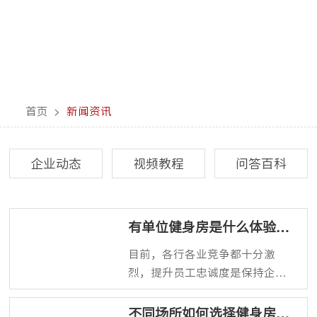
首页
>
新闻资讯
企业动态
视频教程
问答百科
有单位健身房是什么体验？
不要太羡慕
目前，各行各业竞争都十分激
烈，提升员工忠诚度是保持企业
核心竞争力的一个关键，而提升
员工忠诚度就要从全方位关心员
不同场所如何选择健身房配