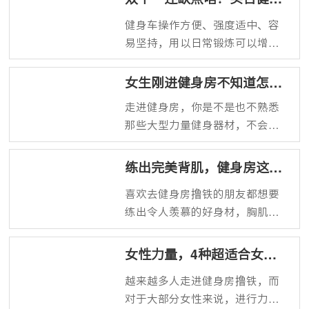
知识不够全面，很可能会姿势不
车给爸妈！
健身车操作方便、强度适中、容
正确，又没有教练指导，没办法
易坚持，用以日常锻炼可以增加
掌握好节奏，导致使用划船机的
基础力量、改善血管系统、强化
运动效果大打折扣，新手一定要
心肺功能、促进新陈代谢，适用
记住这5不能，轻松高效运动。
女生刚进健身房不知道怎么
人群非常广泛，老少皆宜，特别
练？6个器械改善体态
走进健身房，你是不是也不熟悉
是对于运动禁忌较多的中老年群
那些大型力量健身器材，不会用
体，负作用小。岁月无情催人
担心用错，转而回到有氧区，去
老，只求健康常相伴，双十一来
健身房怎么能不去力量区！很多
练出完美背肌，健身房这些
临，购物清单中建议可以再给爸
女生会担心会不会练成金刚芭
器械不得不用
妈加上台健身车，强身健体。
喜欢去健身房撸铁的朋友都想要
比，完全不用担心，日常小重量
练出令人羡慕的好身材，胸肌腹
的练习只会让我们的肌肉变紧
肌还有背肌，还有强有力的腿部
实，线条漂亮，女生想要体态好
肌肉，而听说高手都爱练背，坦
看去健身房就不要错过这6个器
女性力量，4种超适合女生
克背不是一两天就能练出来的，
械。
的力量锻炼方式
越来越多人走进健身房撸铁，而
借助这些健身器材可以事半功
对于大部分女性来说，进行力量
倍，快速练出完美背肌。