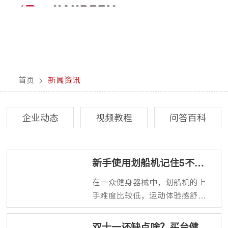
首页
>
新闻资讯
企业动态
视频教程
问答百科
新手使用划船机记住5不
能，轻松get高效运动
在一众健身器械中，划船机的上
手难度比较低，运动体验感舒
适，但上手简单不代表就用起来
就不会有问题了，新手掌握运动
双十一还缺点啥？买台健身