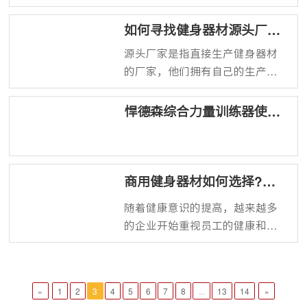
锻炼并非是需要块状的肌肉，只
是想将自己的身形塑造完美即
如何寻找健身器材源头厂
可，下面介绍四种适合女生的力
家?
源头厂家是指直接生产健身器材
量训练方式。
的厂家，他们拥有自己的生产
线，能够控制产品质量和生产成
本。与经销商或代理商相比，源
悍德森综合力量训练器使用
方法
头厂家能够提供低的价格和好的
售后服务。
商用健身器材如何选择?在
哪买?
随着健康意识的提高，越来越多
的企业开始重视员工的健康和福
利。商用健身器材作为一种实用
的解决方案，受到了广泛的欢
迎。那么，如何选择商用健身器
«
1
2
3
4
5
6
7
8
...
13
14
»
材呢？