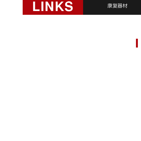
LINKS
康复器材
厦门悍德森健身器材有限公司 版权所有
备案号：
闽ICP备2021012057号-1
友情链接：
四川悍德森
广西悍德森
悍德森京东