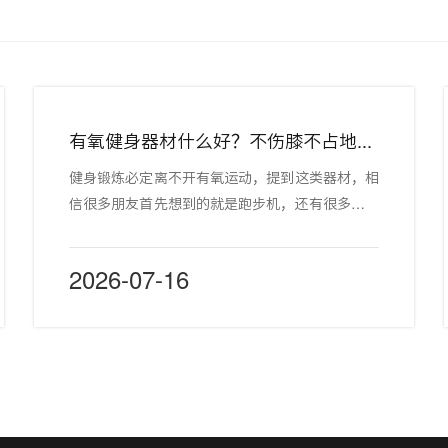
有氧健身器材什么好？不伤膝不占地的椭圆机了解一下
健身锻炼必定离不开有氧运动，提到这类器材，相
信很多朋友首先想到的就是跑步机，还有很多器材
都值得被关注，比如，不伤膝盖、运动强度适中、
噪音极小、占地面积小的椭圆机，是有氧健身器材
2026-07-16
中的明星产品。一起来了解下吧~