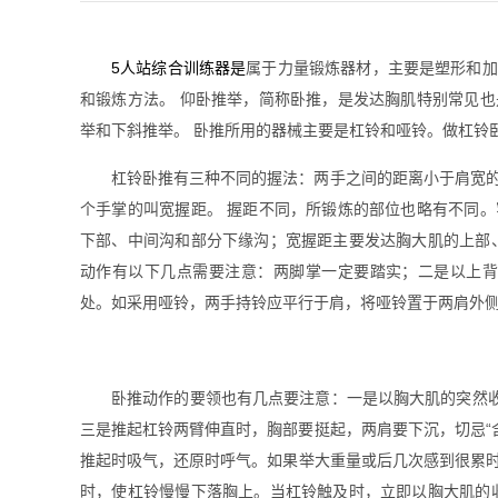
5
人站综合训练器
是
属于力
量锻炼器材，主要是塑形和加
和锻炼方法。 仰卧推举，简称卧推，是发达胸肌特别常见
举和下斜推举。 卧推所用的器械主要是杠铃和哑铃。做杠铃
杠铃卧推有三种不同的握法：两手之间的距离小于肩宽
个手掌的叫宽握距。 握距不同，所锻炼的部位也略有不同
下部、中间沟和部分下缘沟；宽握距主要发达胸大肌的上部
动作有以下几点需要注意：两脚掌一定要踏实；二是以上背
处。如采用哑铃，两手持铃应平行于肩，将哑铃置于两肩外
卧推动作的要领也有几点要注意：一是以胸大肌的突然收
三是推起杠铃两臂伸直时，胸部要挺起，两肩要下沉，切忌“
推起时吸气，还原时呼气。如果举大重量或后几次感到很累
时，使杠铃慢慢下落胸上。当杠铃触及时，立即以胸大肌的