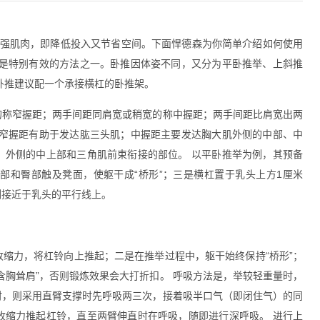
强肌肉，即降低投入又节省空间。下面悍德森为你简单介绍如何使用
也是特别有效的方法之一。卧推因体姿不同，又分为平卧推举、上斜推
卧推建议配一个承接横杠的卧推架。
的称窄握距；两手间距同肩宽或稍宽的称中握距；两手间距比肩宽出两
。窄握距有助于发达肱三头肌；中握距主要发达胸大肌外侧的中部、中
、外侧的中上部和三角肌前束衔接的部位。 以平卧推举为例，其预备
部和臀部触及凳面，使躯干成“桥形”；三是横杠置于乳头上方
1
厘米
侧接近于乳头的平行线上。
缩力，将杠铃向上推起；二是在推举过程中，躯干始终保持“桥形”；
含胸耸肩”，否则锻炼效果会大打折扣。 呼吸方法是，举较轻重量时，
时，则采用直臂支撑时先呼吸两三次，接着吸半口气（即闭住气）的同
收缩力推起杠铃，直至两臂伸直时在呼吸，随即进行深呼吸。 进行上