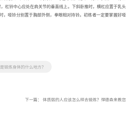
时，杠铃中心应处在肩关节的垂直线上。下斜卧推时，横杠应置于乳头
推时，哑铃分别置于胸部外侧，拳眼相对持铃。初练者一定要掌握好哑
器是锻炼身体的什么地方？
下一篇：
体质弱的人应该怎么样去锻炼？悍德森来教您