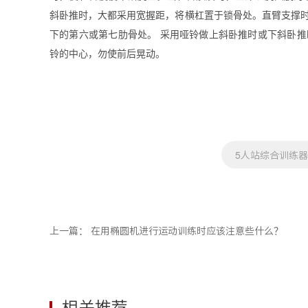
斜卧推时，大都采用宽握距，将横杠置于锁骨处。直臂支撑
下的第六或第七肋骨处。 采用哑铃做上斜卧推时或下斜卧
铃的中心，勿使前后晃动。
5人站综合训练
上一篇：
在用椭圆机进行运动训练时应该注意些什么？
相关推荐