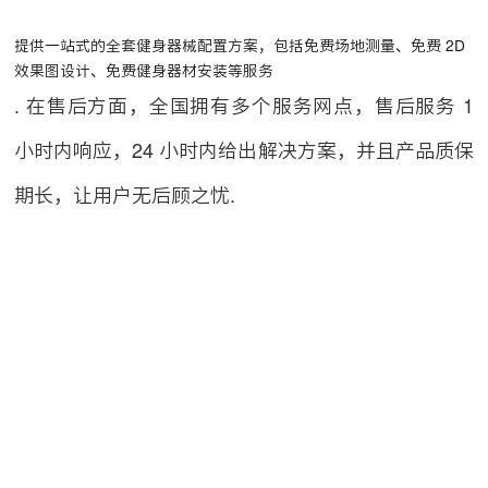
提供一站式的全套健身器械配置方案，包括免费场地测量、免费 2D
效果图设计、免费健身器材安装等服务
. 在售后方面，全国拥有多个服务网点，售后服务 1
小时内响应，24 小时内给出解决方案，并且产品质保
期长，让用户无后顾之忧
.
联系方式：18906010315
公司地址：厦门市同安工业集中区思明园169号
网站地图
厦门悍德森健身器材有限公司 版权所有
备案号：
闽ICP备2021012057号-1
友情链接：
四川悍德森
广西悍德森
悍德森京东旗舰店