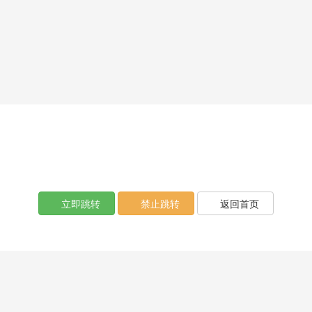
文章不存在
页面自动
跳转
等待时间：
3
秒
立即跳转
禁止跳转
返回首页