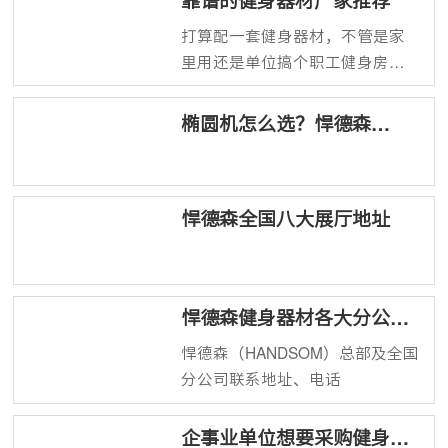
靠谱的健身器材厂家推荐
打算配一套健身器材，不管是家
里用还是单位搞个职工健身房，
大家就怕两件事：一是买回来发
现质量虚标、用两年就晃；二是
椭圆机怎么选？悍德森
售后找不到人，坏了只能当废
（HANDSOM）告诉你
铁。市面上品牌杂，今天聊一个
在商用和家用领域都适用的国产
悍德森全国八大展厅地址
品牌——悍德森（HANDSOM）
悍德森健身器材各大分公司
地址、电话
悍德森（HANDSOM）总部及全国
分公司联系地址、电话
企事业单位想要采购健身器