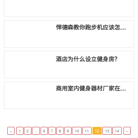
材，选悍德森就对了！
悍德森教你跑步机应该怎么
选！
酒店为什么设立健身房？
商用室内健身器材厂家在哪
找？
«
1
2
...
6
7
8
9
10
11
12
13
14
»